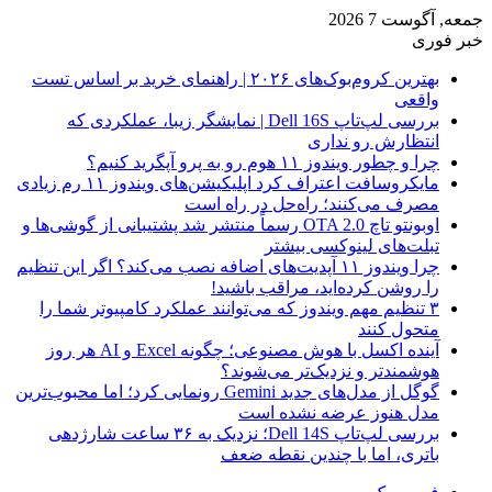
جمعه, آگوست 7 2026
خبر فوری
بهترین کروم‌بوک‌های ۲۰۲۶ | راهنمای خرید بر اساس تست
واقعی
بررسی لپ‌تاپ Dell 16S | نمایشگر زیبا، عملکردی که
انتظارش رو نداری
چرا و چطور ویندوز ۱۱ هوم رو به پرو آپگرید کنیم؟
مایکروسافت اعتراف کرد اپلیکیشن‌های ویندوز ۱۱ رم زیادی
مصرف می‌کنند؛ راه‌حل در راه است
اوبونتو تاچ OTA 2.0 رسماً منتشر شد پشتیبانی از گوشی‌ها و
تبلت‌های لینوکسی بیشتر
چرا ویندوز ۱۱ آپدیت‌های اضافه نصب می‌کند؟ اگر این تنظیم
را روشن کرده‌اید، مراقب باشید!
۳ تنظیم مهم ویندوز که می‌توانند عملکرد کامپیوتر شما را
متحول کنند
آینده اکسل با هوش مصنوعی؛ چگونه Excel و AI هر روز
هوشمندتر و نزدیک‌تر می‌شوند؟
گوگل از مدل‌های جدید Gemini رونمایی کرد؛ اما محبوب‌ترین
مدل هنوز عرضه نشده است
بررسی لپ‌تاپ Dell 14S؛ نزدیک به ۳۶ ساعت شارژدهی
باتری، اما با چندین نقطه ضعف