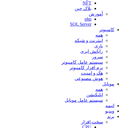
NFT
بلاک چین
آموزش
php
SQL Server
کامپیوتر
همه
اینترنت و شبکه
بازی
رایانش ابری
سرور
سیستم عامل کامپیوتر
نرم افزار کامپیوتر
هک و امنیت
هوش مصنوعی
موبایل
همه
اپلیکیشن
سیستم عامل موبایل
انیمه
ویدیو
برند
سخت افزار
CPU