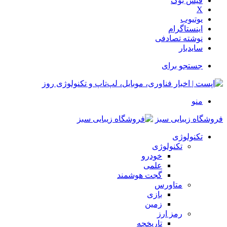
فیس بوک
X
یوتیوب
اینستاگرام
نوشته تصادفی
سایدبار
جستجو برای
منو
فروشگاه زیبایی سبز
تکنولوژی
تکنولوژی
خودرو
علمی
گجت هوشمند
متاورس
بازی
زمین
رمز ارز
تاریخچه