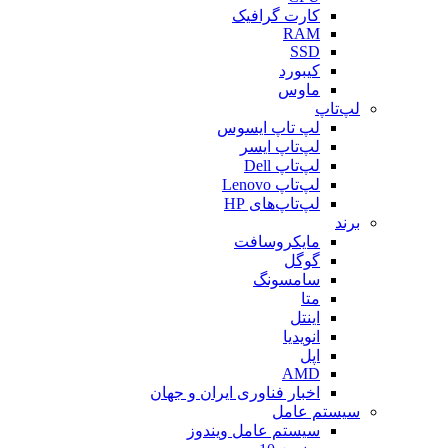
کارت گرافیک
RAM
SSD
کیبورد
ماوس
لپ‌تاپ
لپ تاپ ایسوس
لپ‌تاپ ایسر
لپ‌تاپ Dell
لپ‌تاپ Lenovo
لپ‌تاپ‌های HP
برند
مایکروسافت
گوگل
سامسونگ
متا
اینتل
انویدیا
اپل
AMD
اخبار فناوری ایران و جهان
سیستم عامل
سیستم عامل ویندوز