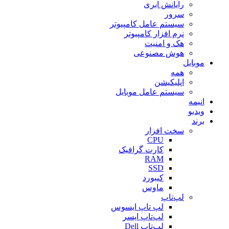
رایانش ابری
سرور
سیستم عامل کامپیوتر
نرم افزار کامپیوتر
هک و امنیت
هوش مصنوعی
موبایل
همه
اپلیکیشن
سیستم عامل موبایل
انیمه
ویدیو
برند
سخت افزار
CPU
کارت گرافیک
RAM
SSD
کیبورد
ماوس
لپ‌تاپ
لپ تاپ ایسوس
لپ‌تاپ ایسر
لپ‌تاپ Dell