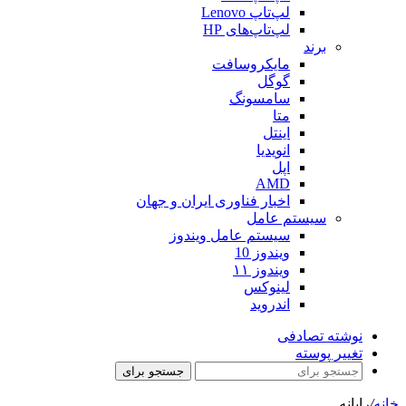
لپ‌تاپ Lenovo
لپ‌تاپ‌های HP
برند
مایکروسافت
گوگل
سامسونگ
متا
اینتل
انویدیا
اپل
AMD
اخبار فناوری ایران و جهان
سیستم عامل
سیستم عامل ویندوز
ویندوز 10
ویندوز ۱۱
لینوکس
اندروید
نوشته تصادفی
تغییر پوسته
جستجو برای
خانه
/
رايانه