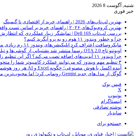
شنبه, آگوست 8 2026
خبر فوری
بهترین لپ‌تاپ‌های 2026 | راهنمای خرید از اقتصادی تا گیمینگ
بهترین کروم‌بوک‌های ۲۰۲۶ | راهنمای خرید بر اساس تست واقعی
بررسی لپ‌تاپ Dell 16S | نمایشگر زیبا، عملکردی که انتظارش رو نداری
چرا و چطور ویندوز ۱۱ هوم رو به پرو آپگرید کنیم؟
مایکروسافت اعتراف کرد اپلیکیشن‌های ویندوز ۱۱ رم زیادی مصرف می‌کنند؛ راه‌حل در راه است
اوبونتو تاچ OTA 2.0 رسماً منتشر شد پشتیبانی از گوشی‌ها و تبلت‌های لینوکسی بیشتر
چرا ویندوز ۱۱ آپدیت‌های اضافه نصب می‌کند؟ اگر این تنظیم را روشن کرده‌اید، مراقب باشید!
۳ تنظیم مهم ویندوز که می‌توانند عملکرد کامپیوتر شما را متحول کنند
آینده اکسل با هوش مصنوعی؛ چگونه Excel و AI هر روز هوشمندتر و نزدیک‌تر می‌شوند؟
گوگل از مدل‌های جدید Gemini رونمایی کرد؛ اما محبوب‌ترین مدل هنوز عرضه نشده است
فیس بوک
X
یوتیوب
اینستاگرام
نوشته تصادفی
سایدبار
جستجو برای