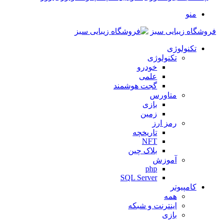
منو
فروشگاه زیبایی سبز
تکنولوژی
تکنولوژی
خودرو
علمی
گجت هوشمند
متاورس
بازی
زمین
رمز ارز
تاریخچه
NFT
بلاک چین
آموزش
php
SQL Server
کامپیوتر
همه
اینترنت و شبکه
بازی