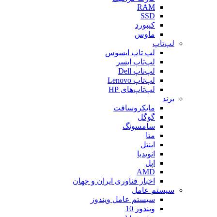
RAM
SSD
کیبورد
ماوس
لپ‌تاپ
لپ تاپ ایسوس
لپ‌تاپ ایسر
لپ‌تاپ Dell
لپ‌تاپ Lenovo
لپ‌تاپ‌های HP
برند
مایکروسافت
گوگل
سامسونگ
متا
اینتل
انویدیا
اپل
AMD
اخبار فناوری ایران و جهان
سیستم عامل
سیستم عامل ویندوز
ویندوز 10