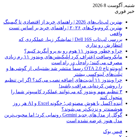
شنبه, آگوست 8 2026
خبر فوری
بهترین لپ‌تاپ‌های 2026 | راهنمای خرید از اقتصادی تا گیمینگ
بهترین کروم‌بوک‌های ۲۰۲۶ | راهنمای خرید بر اساس تست
واقعی
بررسی لپ‌تاپ Dell 16S | نمایشگر زیبا، عملکردی که
انتظارش رو نداری
چرا و چطور ویندوز ۱۱ هوم رو به پرو آپگرید کنیم؟
مایکروسافت اعتراف کرد اپلیکیشن‌های ویندوز ۱۱ رم زیادی
مصرف می‌کنند؛ راه‌حل در راه است
اوبونتو تاچ OTA 2.0 رسماً منتشر شد پشتیبانی از گوشی‌ها و
تبلت‌های لینوکسی بیشتر
چرا ویندوز ۱۱ آپدیت‌های اضافه نصب می‌کند؟ اگر این تنظیم
را روشن کرده‌اید، مراقب باشید!
۳ تنظیم مهم ویندوز که می‌توانند عملکرد کامپیوتر شما را
متحول کنند
آینده اکسل با هوش مصنوعی؛ چگونه Excel و AI هر روز
هوشمندتر و نزدیک‌تر می‌شوند؟
گوگل از مدل‌های جدید Gemini رونمایی کرد؛ اما محبوب‌ترین
مدل هنوز عرضه نشده است
فیس بوک
X