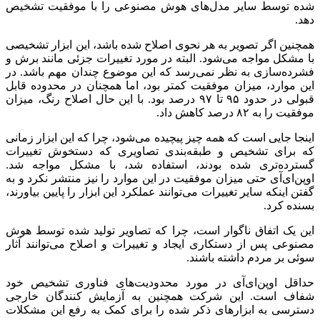
شده توسط سایر مدل‌های هوش مصنوعی را با موفقیت تشخیص
دهد.
همچنین اگر تصویر به هر نحوی اصلاح شده باشد، این ابزار تشخیصی
با مشکل مواجه می‌شود. البته در مورد تغییرات جزئی مانند برش و
فشرده‌سازی به نظر نمی‌رسد که این موضوع چندان مهم باشد. در
این موارد، میزان موفقیت کمتر بود، اما همچنان در محدوده قابل
قبولی در حدود ۹۵ تا ۹۷ درصد بود. با این حال اصلاح رنگ، میزان
موفقیت را به ۸۲ درصد کاهش داد.
اینجا جایی است که همه چیز پیچیده می‌شود، چرا که این ابزار زمانی
که برای تشخیص و طبقه‌بندی تصاویری که دستخوش تغییرات
گسترده‌تری شده بودند، استفاده شد، با مشکل مواجه شد.
اوپن‌ای‌آی حتی میزان موفقیت در این موارد را نیز منتشر نکرد و به
گفتن اینکه سایر تغییرات می‌توانند عملکرد این ابزار را پایین بیاورند،
بسنده کرد.
این یک اتفاق ناگوار است، چرا که تصاویر تولید شده توسط هوش
مصنوعی پس از دستکاری ایجاد و تغییرات و اصلاح می‌توانند آثار
سوئی بر مردم داشته باشند.
حداقل اوپن‌ای‌آی در مورد محدودیت‌های فناوری تشخیص خود
شفاف است. این شرکت همچنین به آزمایش کنندگان خارجی
دسترسی به ابزارهای ذکر شده را برای کمک به رفع این مشکلات