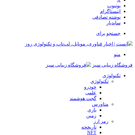
یوتیوب
اینستاگرام
نوشته تصادفی
سایدبار
جستجو برای
منو
فروشگاه زیبایی سبز
تکنولوژی
تکنولوژی
خودرو
علمی
گجت هوشمند
متاورس
بازی
زمین
رمز ارز
تاریخچه
NFT