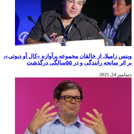
وینس زامپلا، از خالقان مجموعه پرآوازه «کال آو دیوتی»،
بر اثر سانحه رانندگی و در ۵۵سالگی درگذشت
دسامبر 24, 2025