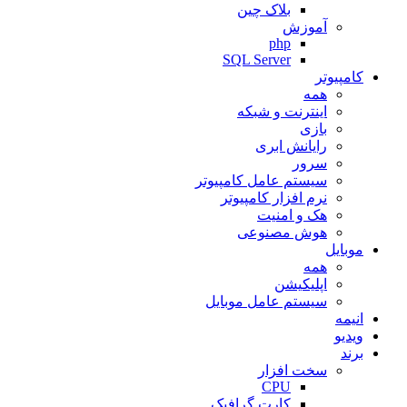
بلاک چین
آموزش
php
SQL Server
کامپیوتر
همه
اینترنت و شبکه
بازی
رایانش ابری
سرور
سیستم عامل کامپیوتر
نرم افزار کامپیوتر
هک و امنیت
هوش مصنوعی
موبایل
همه
اپلیکیشن
سیستم عامل موبایل
انیمه
ویدیو
برند
سخت افزار
CPU
کارت گرافیک