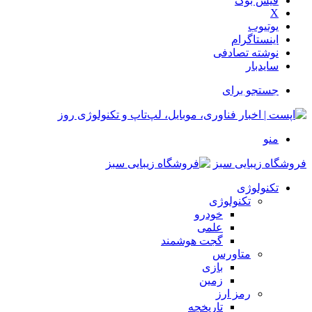
فیس بوک
X
یوتیوب
اینستاگرام
نوشته تصادفی
سایدبار
جستجو برای
منو
فروشگاه زیبایی سبز
تکنولوژی
تکنولوژی
خودرو
علمی
گجت هوشمند
متاورس
بازی
زمین
رمز ارز
تاریخچه