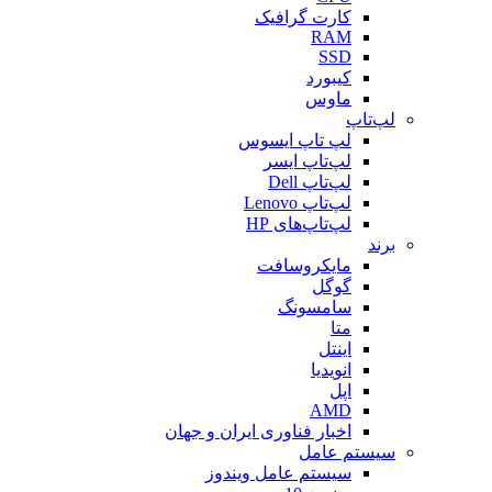
کارت گرافیک
RAM
SSD
کیبورد
ماوس
لپ‌تاپ
لپ تاپ ایسوس
لپ‌تاپ ایسر
لپ‌تاپ Dell
لپ‌تاپ Lenovo
لپ‌تاپ‌های HP
برند
مایکروسافت
گوگل
سامسونگ
متا
اینتل
انویدیا
اپل
AMD
اخبار فناوری ایران و جهان
سیستم عامل
سیستم عامل ویندوز