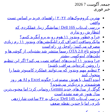
جمعه, آگوست 7 2026
خبر فوری
بهترین کروم‌بوک‌های ۲۰۲۶ | راهنمای خرید بر اساس تست
واقعی
بررسی لپ‌تاپ Dell 16S | نمایشگر زیبا، عملکردی که
انتظارش رو نداری
چرا و چطور ویندوز ۱۱ هوم رو به پرو آپگرید کنیم؟
مایکروسافت اعتراف کرد اپلیکیشن‌های ویندوز ۱۱ رم زیادی
مصرف می‌کنند؛ راه‌حل در راه است
اوبونتو تاچ OTA 2.0 رسماً منتشر شد پشتیبانی از گوشی‌ها و
تبلت‌های لینوکسی بیشتر
چرا ویندوز ۱۱ آپدیت‌های اضافه نصب می‌کند؟ اگر این تنظیم
را روشن کرده‌اید، مراقب باشید!
۳ تنظیم مهم ویندوز که می‌توانند عملکرد کامپیوتر شما را
متحول کنند
آینده اکسل با هوش مصنوعی؛ چگونه Excel و AI هر روز
هوشمندتر و نزدیک‌تر می‌شوند؟
گوگل از مدل‌های جدید Gemini رونمایی کرد؛ اما محبوب‌ترین
مدل هنوز عرضه نشده است
بررسی لپ‌تاپ Dell 14S؛ نزدیک به ۳۶ ساعت شارژدهی
باتری، اما با چندین نقطه ضعف