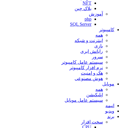
NFT
بلاک چین
آموزش
php
SQL Server
کامپیوتر
همه
اینترنت و شبکه
بازی
رایانش ابری
سرور
سیستم عامل کامپیوتر
نرم افزار کامپیوتر
هک و امنیت
هوش مصنوعی
موبایل
همه
اپلیکیشن
سیستم عامل موبایل
انیمه
ویدیو
برند
سخت افزار
CPU