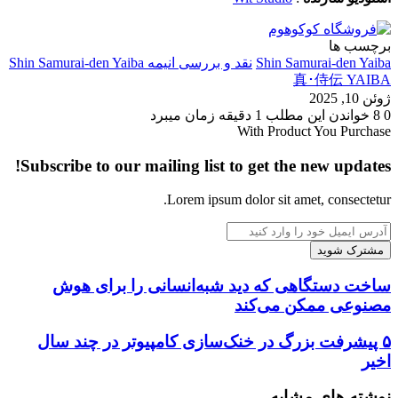
برچسب ها
Shin Samurai-den Yaiba
نقد و بررسی انیمه Shin Samurai-den Yaiba
真･侍伝 YAIBA
ژوئن 10, 2025
0
8
خواندن این مطلب 1 دقیقه زمان میبرد
With Product You Purchase
Subscribe to our mailing list to get the new updates!
Lorem ipsum dolor sit amet, consectetur.
آدرس
ایمیل
خود
را
ساخت
ساخت دستگاهی که دید شبه‌انسانی را برای هوش
وارد
دستگاهی
مصنوعی ممکن می‌کند
کنید
که
دید
۵
۵ پیشرفت بزرگ در خنک‌سازی کامپیوتر در چند سال
شبه‌انسانی
پیشرفت
اخیر
را
بزرگ
برای
در
نوشته های مشابه