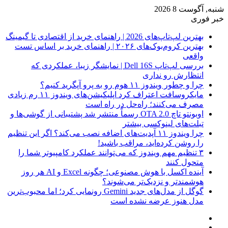
شنبه, آگوست 8 2026
خبر فوری
بهترین لپ‌تاپ‌های 2026 | راهنمای خرید از اقتصادی تا گیمینگ
بهترین کروم‌بوک‌های ۲۰۲۶ | راهنمای خرید بر اساس تست
واقعی
بررسی لپ‌تاپ Dell 16S | نمایشگر زیبا، عملکردی که
انتظارش رو نداری
چرا و چطور ویندوز ۱۱ هوم رو به پرو آپگرید کنیم؟
مایکروسافت اعتراف کرد اپلیکیشن‌های ویندوز ۱۱ رم زیادی
مصرف می‌کنند؛ راه‌حل در راه است
اوبونتو تاچ OTA 2.0 رسماً منتشر شد پشتیبانی از گوشی‌ها و
تبلت‌های لینوکسی بیشتر
چرا ویندوز ۱۱ آپدیت‌های اضافه نصب می‌کند؟ اگر این تنظیم
را روشن کرده‌اید، مراقب باشید!
۳ تنظیم مهم ویندوز که می‌توانند عملکرد کامپیوتر شما را
متحول کنند
آینده اکسل با هوش مصنوعی؛ چگونه Excel و AI هر روز
هوشمندتر و نزدیک‌تر می‌شوند؟
گوگل از مدل‌های جدید Gemini رونمایی کرد؛ اما محبوب‌ترین
مدل هنوز عرضه نشده است
فیس
X
بوک