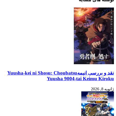
هوش
خنک‌سازی
مصنوعی
کامپیوتر
ممکن
در
می‌کند
چند
سال
اخیر
نقد و بررسی انیمهYuusha-kei ni Shosu: Choubatsu
Yuusha 9004-tai Keimu Kiroku
ژانویه 8, 2026