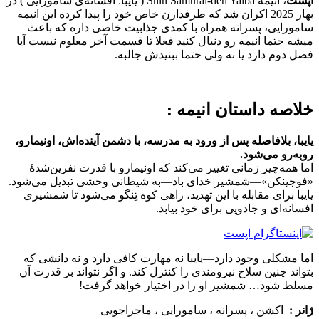
اپست
، انیمه Shin Samurai-den Yaiba ( یایبا: افسانه‌ی سامورایی ) در
بهار 2025 اکران شد که طرفدارن خاص خود را پیدا کرده این انیمه
سامورایی، پسرانه همراه با کمدی جذابیت خاصی داره که باعث
میشه حتما انیمه رو دنبال کنید فعلا تا قسمت آخر معلوم نیست آیا
فصل دوم دارد یا نه ولی حتما ببنیدش جالبه.
خلاصه داستان انیمه :
یایبا، بلافاصله پس از ورود به مدرسه، با دشمن آینده‌اش، اونیمارو،
روبه‌رو می‌شود.
اما همه‌چیز زمانی تغییر می‌کند که اونیمارو با قدرت نفرین‌شدهٔ
«فوجینکن»—شمشیر خدای باد—به شیطانی وحشی تبدیل می‌شود.
یایبا برای مقابله با این تهدید، راهی کوه تِنگو می‌شود تا شمشیری
افسانه‌ای و جادویی برای خود بیابد.
اما مشکلی وجود دارد—یایبا نه مهارت کافی دارد و نه دانشی که
بتواند چنین سلاح نیرومندی را کنترل کند. و اگر نتواند بر قدرت آن
مسلط شود… شمشیر او را در اختیار خواهد گرفت!
ژانر :
اکشن ، پسرانه ، سامورایی ، ماجراجویی