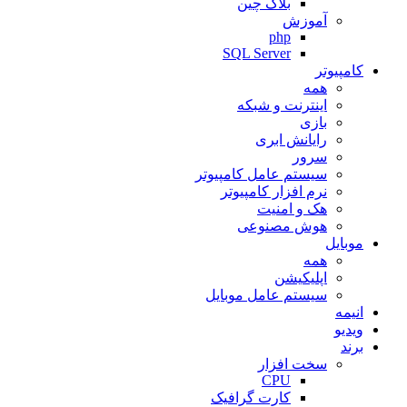
بلاک چین
آموزش
php
SQL Server
کامپیوتر
همه
اینترنت و شبکه
بازی
رایانش ابری
سرور
سیستم عامل کامپیوتر
نرم افزار کامپیوتر
هک و امنیت
هوش مصنوعی
موبایل
همه
اپلیکیشن
سیستم عامل موبایل
انیمه
ویدیو
برند
سخت افزار
CPU
کارت گرافیک