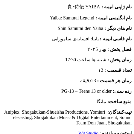
نام ژاپنی انیمه :
真･侍伝 YAIBA
نام انگلیسی انیمه :
Yaiba: Samurai Legend
نام های دیگر :
Shin Samurai-den Yaiba
نام فاسی انیمه :
یایبا: افسانه‌ی سامورایی
فصل پخش :
بهار ۲۰۲5
زمان پخش :
شنبه ها ساعت 17:30
تعداد قسمت :
۱2
زمان هر قسمت :
23دقیقه
رده سنی:
PG-13 – Teens 13 or older
منبع ساخت:
مانگا
تهیه‌کنندگان:
Aniplex, Shogakukan-Shueisha Productions, Yomiuri
Telecasting, Shogakukan Music & Digital Entertainment, Sound
Team Don Juan, Shogakukan
استودیو سازنده
:
Wit Studio