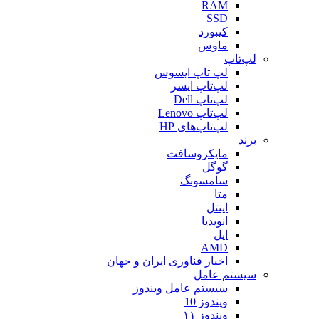
RAM
SSD
کیبورد
ماوس
لپ‌تاپ
لپ تاپ ایسوس
لپ‌تاپ ایسر
لپ‌تاپ Dell
لپ‌تاپ Lenovo
لپ‌تاپ‌های HP
برند
مایکروسافت
گوگل
سامسونگ
متا
اینتل
انویدیا
اپل
AMD
اخبار فناوری ایران و جهان
سیستم عامل
سیستم عامل ویندوز
ویندوز 10
ویندوز ۱۱