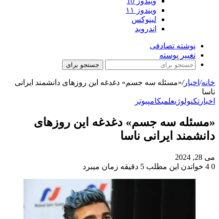
ویندوز 10
ویندوز ۱۱
لینوکس
اندروید
نوشته تصادفی
تغییر پوسته
جستجو برای
خانه
/
اخبار
/
«مسئله سه جسم» دغدغه این روزهای دانشمند ایرانی
ناسا
اخبار
تکنولوژی
علمی
کامپیوتر
«مسئله سه جسم» دغدغه این روزهای
دانشمند ایرانی ناسا
می 28, 2024
0
4
خواندن این مطلب 5 دقیقه زمان میبرد