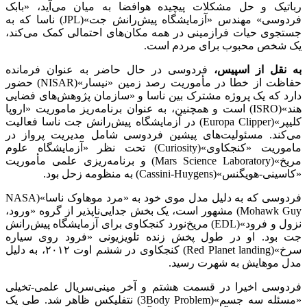
رباتیک و حل مشکلات پیچیده هوافضا به میان می‌آید، «بابک
فردوسی» مهندس «آزمایشگاه پیش‌رانش جت»(JPL) ناسا که به
جستجوی حیات فرازمینی در همه مکان‌های احتمالی کمک می‌کند،
یک شخص محبوب برای مردم است.
به نقل از اسپیس،
فردوسی در حال حاضر به عنوان فرمانده
حفاظت از خطا در مأموریت رصد زمین «نیسار»(NISAR) حضور
دارد که یک پروژه مشترک بین ناسا و «سازمان پژوهش‌های فضایی
هند»(ISRO) است و همچنین، به عنوان برنامه‌ریز ماموریت «اروپا
کلیپر»(Europa Clipper) در آزمایشگاه پیش‌رانش جت ناسا فعالیت
می‌کند. مسئولیت‌های پیشین فردوسی شامل مدیریت پرواز در
ماموریت «کنجکاوی»(Curiosity) تحت نظر «آزمایشگاه علوم
مریخ»(Mars Science Laboratory) و برنامه‌ریزی علمی مأموریت
«کاسینی-هویگنس»(Cassini-Huygens) به منظومه زحل بود.
فردوسی که به دلیل مدل موی خود به «مرد موهاوک ناسا»(NASA
Mohawk Guy) مشهور است، یک بخش جدایی‌ناپذیر از گروه «ورود،
نزول و فرود»(EDL) مریخ‌نورد کنجکاوی برای آزمایشگاه پیش‌رانش
جت بود. او در طول پخش زنده تلویزیونی «فرود روی سیاره
سرخ»(Red Planet landing) کنجکاوی در ششم اوت ۲۰۱۲، به دلیل
مدل موهایش به شهرت رسید.
فردوسی اخیرا در قسمت هشتم و آخر مینی‌سریال علمی-تخیلی
«مسئله سه جسم»(3Body Problem) نتفلیکس ظاهر شد. طی یک