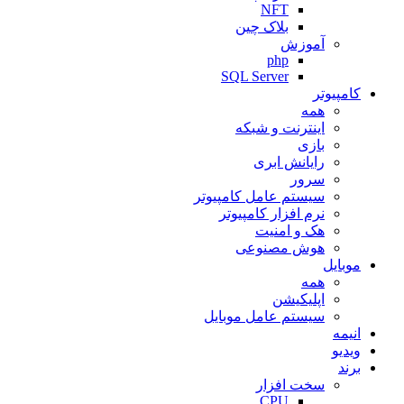
NFT
بلاک چین
آموزش
php
SQL Server
کامپیوتر
همه
اینترنت و شبکه
بازی
رایانش ابری
سرور
سیستم عامل کامپیوتر
نرم افزار کامپیوتر
هک و امنیت
هوش مصنوعی
موبایل
همه
اپلیکیشن
سیستم عامل موبایل
انیمه
ویدیو
برند
سخت افزار
CPU