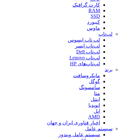
کارت گرافیک
RAM
SSD
کیبورد
ماوس
لپ‌تاپ
لپ تاپ ایسوس
لپ‌تاپ ایسر
لپ‌تاپ Dell
لپ‌تاپ Lenovo
لپ‌تاپ‌های HP
برند
مایکروسافت
گوگل
سامسونگ
متا
اینتل
انویدیا
اپل
AMD
اخبار فناوری ایران و جهان
سیستم عامل
سیستم عامل ویندوز