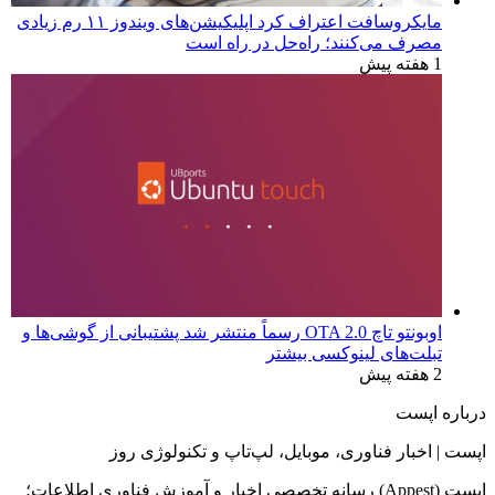
مایکروسافت اعتراف کرد اپلیکیشن‌های ویندوز ۱۱ رم زیادی
مصرف می‌کنند؛ راه‌حل در راه است
1 هفته پیش
اوبونتو تاچ OTA 2.0 رسماً منتشر شد پشتیبانی از گوشی‌ها و
تبلت‌های لینوکسی بیشتر
2 هفته پیش
درباره اپست
اپست | اخبار فناوری، موبایل، لپ‌تاپ و تکنولوژی روز
اپست (Appest) رسانه تخصصی اخبار و آموزش فناوری اطلاعات؛