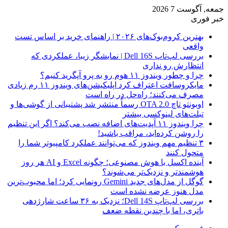
جمعه, آگوست 7 2026
خبر فوری
بهترین کروم‌بوک‌های ۲۰۲۶ | راهنمای خرید بر اساس تست
واقعی
بررسی لپ‌تاپ Dell 16S | نمایشگر زیبا، عملکردی که
انتظارش رو نداری
چرا و چطور ویندوز ۱۱ هوم رو به پرو آپگرید کنیم؟
مایکروسافت اعتراف کرد اپلیکیشن‌های ویندوز ۱۱ رم زیادی
مصرف می‌کنند؛ راه‌حل در راه است
اوبونتو تاچ OTA 2.0 رسماً منتشر شد پشتیبانی از گوشی‌ها و
تبلت‌های لینوکسی بیشتر
چرا ویندوز ۱۱ آپدیت‌های اضافه نصب می‌کند؟ اگر این تنظیم
را روشن کرده‌اید، مراقب باشید!
۳ تنظیم مهم ویندوز که می‌توانند عملکرد کامپیوتر شما را
متحول کنند
آینده اکسل با هوش مصنوعی؛ چگونه Excel و AI هر روز
هوشمندتر و نزدیک‌تر می‌شوند؟
گوگل از مدل‌های جدید Gemini رونمایی کرد؛ اما محبوب‌ترین
مدل هنوز عرضه نشده است
بررسی لپ‌تاپ Dell 14S؛ نزدیک به ۳۶ ساعت شارژدهی
باتری، اما با چندین نقطه ضعف