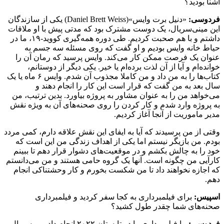
آشنا بودید؟
فردوسی:
«دنیل برت وایس»(Daniel Brett Weiss) یکی از سازندگان
این مینی‌سریال، یک دوست مشترک بود که مدتی پیش با او ملاقات
داشتم و با هم صحبت کردیم. طی دوره همه‌گیری کووید-۱۹، ما در
حیاط خانه وایس بودیم و او گفت که روی مسئله سه جسم به
عنوان یک فرصت ممکن کار می‌کند. وایس پرسید که رمان آن را
خوانده‌ام و آیا از آن لذت برده‌ام یا خیر. یکی دیگر از دوستانم،
کتاب‌ها را به من داد و من کاملا مجذوب آن شدم. وایس ۶ ماه یا یک
سال بعد به من گفت که قرار است این کار را انجام دهند و
می‌خواهد من را به عنوان مشاور به پروژه بیاورد. بدین ترتیب، من
به پروژه وارد شدم و کار کردن را روی صحنه‌های آن به ویژه نقش
مدیر ماموریت از آنجا آغاز کردیم.
وقتی از من پرسیدند که آیا به ایفای این نقش علاقه دارم، کمی مردد
بودم. من بازیگر نیستم اما یکی از اهداف زندگی من این است که
خود را به چالش بکشم و در موقعیت‌های دشوار قرار دهم تا ببینم
کارآیی من چگونه است. آنها یک گروه حامی هستند و من می‌دانستم
که اجازه نخواهند داد تا من شکست بخورم و کار وحشتناکی انجام
دهم.
اسپیس:
برای فیلمبرداری به کجا سفر کردید و فیلمبرداری
صحنه‌های شما چقدر طول کشید؟
فردوسی:
ما فیلمبرداری را در تابستان ۲۰۲۲ انجام دادیم و سریال