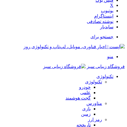
فیس بوک
X
یوتیوب
اینستاگرام
نوشته تصادفی
سایدبار
جستجو برای
منو
فروشگاه زیبایی سبز
تکنولوژی
تکنولوژی
خودرو
علمی
گجت هوشمند
متاورس
بازی
زمین
رمز ارز
تاریخچه