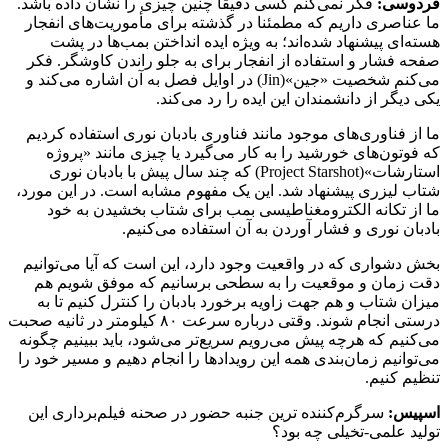
فردوسی:
فکر نمی‌کنم کسی دقیقا چنین چیزی را نشان داده باشد.
ما عناصری داریم که مطمئنا در گذشته برای مأموریت‌های انفجار
هسته‌ای پیشنهاد شده‌اند؛ به ‌ویژه ایده انداختن بمب‌ها در پشت
صفحه فشار و استفاده از انفجار برای به جلو راندن کاوشگر. فکر
می‌کنم شخصیت «جین»(Jin) در اوایل فصل به آن اشاره می‌کند و
یکی دیگر از دانشمندان این ایده را رد می‌کند.
ما از فناوری‌های موجود مانند فناوری بادبان نوری استفاده کردیم
که فوتون‌های خورشید را به کار می‌گیرد یا چیزی مانند «پروژه
استارشات»(Project Starshot) که چند سال پیش با بادبان نوری
شتاب لیزری پیشنهاد شد. این یک مفهوم مشابه است. در این مورد،
ما از تکانه الکترومغناطیسی بمب برای شتاب بخشیدن به خود
بادبان نوری و فشار آوردن به آن استفاده می‌کنیم.
بخش دشواری که در واقعیت وجود دارد، این است که آیا می‌توانیم
دقت زمان و موقعیت را به سطحی برسانیم که موفق شویم هم
میزان شتاب و هم جهت زاویه برخورد بادبان را کنترل کنیم تا به
درستی انجام شوند. وقتی درباره سرعت ۸۰ کیلومتر در ثانیه صحبت
می‌کنیم که هرچه پیش می‌رویم سریع‌تر می‌شود، باید ببینیم چگونه
می‌توانیم زمان‌بندی همه این رویدادها را انجام دهیم و مسیر خود را
تنظیم کنیم.
اسپیس:
سرگرم‌کننده ترین جنبه حضور در صحنه فیلم‌برداری این
تولید علمی-تخیلی چه بود؟