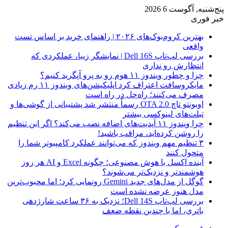
پنج‌شنبه, آگوست 6 2026
خبر فوری
بهترین کروم‌بوک‌های ۲۰۲۶ | راهنمای خرید بر اساس تست
واقعی
بررسی لپ‌تاپ Dell 16S | نمایشگر زیبا، عملکردی که
انتظارش رو نداری
چرا و چطور ویندوز ۱۱ هوم رو به پرو آپگرید کنیم؟
مایکروسافت اعتراف کرد اپلیکیشن‌های ویندوز ۱۱ رم زیادی
مصرف می‌کنند؛ راه‌حل در راه است
اوبونتو تاچ OTA 2.0 رسماً منتشر شد پشتیبانی از گوشی‌ها و
تبلت‌های لینوکسی بیشتر
چرا ویندوز ۱۱ آپدیت‌های اضافه نصب می‌کند؟ اگر این تنظیم
را روشن کرده‌اید، مراقب باشید!
۳ تنظیم مهم ویندوز که می‌توانند عملکرد کامپیوتر شما را
متحول کنند
آینده اکسل با هوش مصنوعی؛ چگونه Excel و AI هر روز
هوشمندتر و نزدیک‌تر می‌شوند؟
گوگل از مدل‌های جدید Gemini رونمایی کرد؛ اما محبوب‌ترین
مدل هنوز عرضه نشده است
بررسی لپ‌تاپ Dell 14S؛ نزدیک به ۳۶ ساعت شارژدهی
باتری، اما با چندین نقطه ضعف