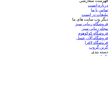
فهرست سفارشی
درباره اپست
تماس با ما
تبلیغات در اپست
دیگر وب سایت های ما
فروشگاه زیبایی سبز
مجله زیبایی سبز
فروشگاه کوکوهوم
فروشگاه آلان عسل
فروشگاه لافرا
گرین گروپ
دسته بندی
تکنولوژی
کامپیوتر
موبایل
انیمه
ویدیو
برندهای محبوب:
مایکروسافت
اپل
گوگل
سامسونگ
لینوکس