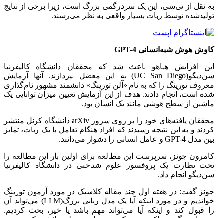
به نقل از تی‌سی، این یک سردرگمی بزرگ است، زیرا برخی از نتایج
تولیدشده توسط ربات بسیار واقعی به نظر می‌رسند.
کاوش هوش شبه‌انسانی GPT-4
این افزایش هیاهو باعث شد که محققان دانشگاه کالیفرنیا
سن‌دیگو(UC San Diego) به این معضل بپردازند. آنها آزمایش
معروف تورینگ را که به نام «آلن تورینگ» دانشمند مشهور نام‌گذاری
شده است، انجام دادند. هدف از این آزمایش تعیین میزان توانایی یک
ماشین از سطح هوشی مانند یک انسان بود.
محققان یافته‌های خود را بر روی سرور arXiv دانشگاه کرنل منتشر
کردند و به این نتیجه رسیدند که افراد هنگام تعامل با یک ربات، تمایز
بین مدل GPT-4 و عامل انسانی را دشوار می‌دانند.
کامرون جونز، سرپرست این مطالعه برای اولین بار این مطالعه را
تحت نظارت یک پروفسور علوم شناختی در دانشگاه کالیفرنیا
سن‌دیگو انجام داد.
جونز گفت: در هفته اول چند مقاله کلاسیک در مورد آزمون تورینگ
خواندیم و در مورد اینکه آیا یک مدل زبانی بزرگ(LLM) می‌تواند آن
را قبول کند و اینکه آیا می‌تواند مهم باشد یا خیر، بحث کردیم.