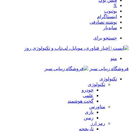
فیس بوک
X
یوتیوب
اینستاگرام
نوشته تصادفی
سایدبار
جستجو برای
منو
فروشگاه زیبایی سبز
تکنولوژی
تکنولوژی
خودرو
علمی
گجت هوشمند
متاورس
بازی
زمین
رمز ارز
تاریخچه