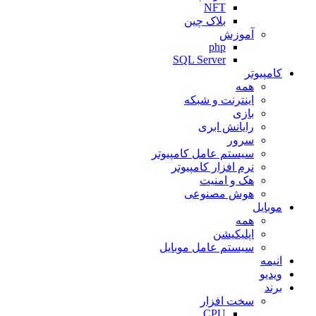
NFT
بلاک چین
آموزش
php
SQL Server
کامپیوتر
همه
اینترنت و شبکه
بازی
رایانش ابری
سرور
سیستم عامل کامپیوتر
نرم افزار کامپیوتر
هک و امنیت
هوش مصنوعی
موبایل
همه
اپلیکیشن
سیستم عامل موبایل
انیمه
ویدیو
برند
سخت افزار
CPU