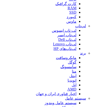
کارت گرافیک
RAM
SSD
کیبورد
ماوس
لپ‌تاپ
لپ تاپ ایسوس
لپ‌تاپ ایسر
لپ‌تاپ Dell
لپ‌تاپ Lenovo
لپ‌تاپ‌های HP
برند
مایکروسافت
گوگل
سامسونگ
متا
اینتل
انویدیا
اپل
AMD
اخبار فناوری ایران و جهان
سیستم عامل
سیستم عامل ویندوز