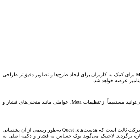
Quest رونمایی کرده است. MX Ink برای کمک به کاربران برای ایجاد طرح‌ها و تصاویر دقیق‌تر طراحی
MX Ink همراه با دو نوک یدکی عرضه خواهد شد، یکی نازک و دیگری پهن، و شما آن را از طریق برنامه Meta Quest جفت می‌کنید. شما می‌توانید مستقیماً از تنظیمات Meta، عواملی مانند منحنی‌های فشار و
کمپانی لاجیتک می‌گوید به راحتی می‌توانید بین قلم MX Ink و کنترلرهای Quest جا‌به‌جا شوید. این قلم اولین ابزار جانبی ردیابی‌شده از یک شرکت ثالث است که هدست‌های Quest به‌طور رسمی از آن پشتیبانی
ره برگردید. لاجیتک می‌گوید نوک حساس به فشار و دکمه اصلی به