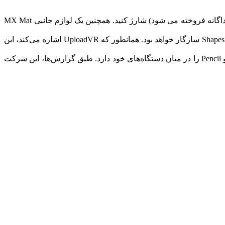
بر اساس گفته های لاجیتک، MX Ink با یک بار شارژ تا هفت ساعت کار خواهد کرد. می توانید آن را از طریق USB-C یا داک (که به صورت جداگانه فروخته می شود) شارژ کنید. همچنین یک لوازم جانبی MX Mat
قلم لمسی به‌صورت پیش‌فرض با چندین برنامه Quest از جمله Gravity Sketch، PaintingVR، Arkio، Engage، OpenBrush، Gesture VR و ShapesXR سازگار خواهد بود. همانطور که UploadVR اشاره می‌کند، این
جالب است که ببینیم متا در ارائه پشتیبانی از قلم روی هدست واقعیت ترکیبی، اپل را پیشی می‌گیرد. اپل، البته، هر دو محصول Vision Pro و Pencil را در میان دستگاه‌های خود دارد. طبق گزارش‌ها، این شرکت