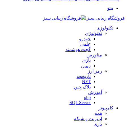
منو
فروشگاه زیبایی سبز
تکنولوژی
تکنولوژی
خودرو
علمی
گجت هوشمند
متاورس
بازی
زمین
رمز ارز
تاریخچه
NFT
بلاک چین
آموزش
php
SQL Server
کامپیوتر
همه
اینترنت و شبکه
بازی