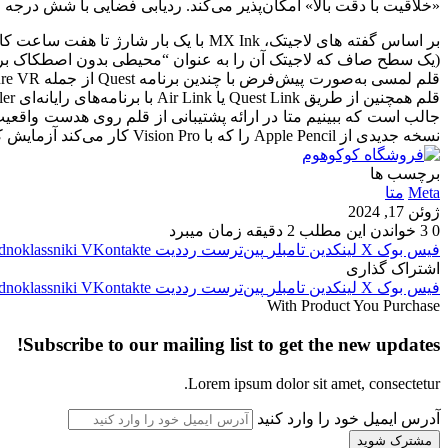
«خلاقیت با دقت بالا» امکان‌پذیر می‌کند. ردیابی فضایی با شش درجه آزا
(یک سطح صاف که لاجیتک آن را به عنوان “محیطی بدون اصطکاک بر
قلم همچنین از طریق Quest Link یا Air Link با برنامه‌های رایانه‌ای Adobe Substance Modeler و Elucis کار می‌کند.
نسخه جدیدی از Apple Pencil را که با Vision Pro کار می‌کند آزمایش کرده است، اما هنوز عرضه نشده است.
برچسب ها
Meta
متا
ژوئن 17, 2024
0
3
خواندن این مطلب 2 دقیقه زمان میبرد
فیس بوک
X
لینکدین
‫تامبلر
‫پین‌ترست
‫رددیت
‫VKontakte
dnoklassniki
اشتراک گذاری
فیس بوک
X
لینکدین
‫تامبلر
‫پین‌ترست
‫رددیت
‫VKontakte
dnoklassniki
With Product You Purchase
Subscribe to our mailing list to get the new updates!
Lorem ipsum dolor sit amet, consectetur.
آدرس ایمیل خود را وارد کنید