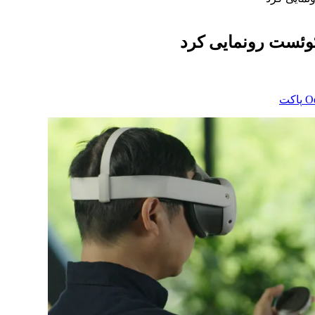
کوئست رونمایی کرد
‫O
پاکت