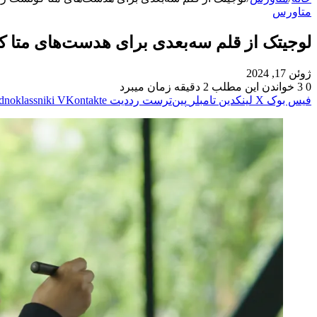
متاورس
لوجیتک از قلم سه‌بعدی برای هدست‌های متا 
ژوئن 17, 2024
0
3
خواندن این مطلب 2 دقیقه زمان میبرد
فیس بوک
X
لینکدین
‫تامبلر
‫پین‌ترست
‫رددیت
‫VKontakte
dnoklassniki