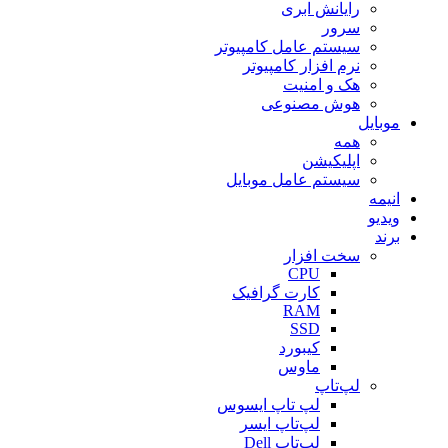
رایانش ابری
سرور
سیستم عامل کامپیوتر
نرم افزار کامپیوتر
هک و امنیت
هوش مصنوعی
موبایل
همه
اپلیکیشن
سیستم عامل موبایل
انیمه
ویدیو
برند
سخت افزار
CPU
کارت گرافیک
RAM
SSD
کیبورد
ماوس
لپ‌تاپ
لپ تاپ ایسوس
لپ‌تاپ ایسر
لپ‌تاپ Dell