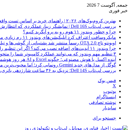
جمعه, آگوست 7 2026
خبر فوری
بهترین کروم‌بوک‌های ۲۰۲۶ | راهنمای خرید بر اساس تست واقعی
بررسی لپ‌تاپ Dell 16S | نمایشگر زیبا، عملکردی که انتظارش رو نداری
چرا و چطور ویندوز ۱۱ هوم رو به پرو آپگرید کنیم؟
مایکروسافت اعتراف کرد اپلیکیشن‌های ویندوز ۱۱ رم زیادی مصرف می‌کنند؛ راه‌حل در راه است
اوبونتو تاچ OTA 2.0 رسماً منتشر شد پشتیبانی از گوشی‌ها و تبلت‌های لینوکسی بیشتر
چرا ویندوز ۱۱ آپدیت‌های اضافه نصب می‌کند؟ اگر این تنظیم را روشن کرده‌اید، مراقب باشید!
۳ تنظیم مهم ویندوز که می‌توانند عملکرد کامپیوتر شما را متحول کنند
آینده اکسل با هوش مصنوعی؛ چگونه Excel و AI هر روز هوشمندتر و نزدیک‌تر می‌شوند؟
گوگل از مدل‌های جدید Gemini رونمایی کرد؛ اما محبوب‌ترین مدل هنوز عرضه نشده است
بررسی لپ‌تاپ Dell 14S؛ نزدیک به ۳۶ ساعت شارژدهی باتری، اما با چندین نقطه ضعف
فیس بوک
X
یوتیوب
اینستاگرام
نوشته تصادفی
سایدبار
جستجو برای