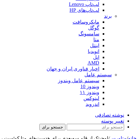
لپ‌تاپ Lenovo
لپ‌تاپ‌های HP
برند
مایکروسافت
گوگل
سامسونگ
متا
اینتل
انویدیا
اپل
AMD
اخبار فناوری ایران و جهان
سیستم عامل
سیستم عامل ویندوز
ویندوز 10
ویندوز ۱۱
لینوکس
اندروید
نوشته تصادفی
تغییر پوسته
جستجو برای
خانه
/
متاورس
/
لوجیتک از قلم سه‌بعدی برای هدست‌های متا کوئست رو