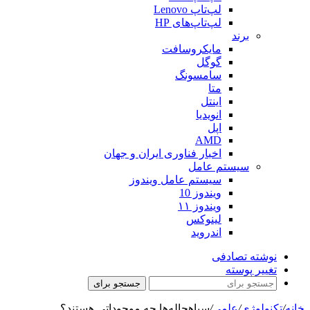
لپ‌تاپ Lenovo
لپ‌تاپ‌های HP
برند
مایکروسافت
گوگل
سامسونگ
متا
اینتل
انویدیا
اپل
AMD
اخبار فناوری ایران و جهان
سیستم عامل
سیستم عامل ویندوز
ویندوز 10
ویندوز ۱۱
لینوکس
اندروید
نوشته تصادفی
تغییر پوسته
جستجو برای
خانه
/
تکنولوژی
/
علمی
/
سیاهچاله‌ها چه موجوداتی هستند؟