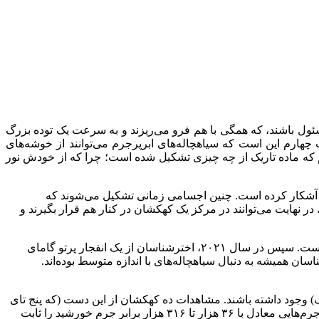
ئول باشند، که همگی با هم فرو می‌ریزند و به سرعت یک توده بزرگ
ارم این است که سیاهچاله‌های ابرپرجرم می‌توانند از خوشه‌های
انیم که ماده تاریک از چه چیزی تشکیل شده است؛ چرا که از خودش نور
 را آشکار کرده است. چنین اجسامی زمانی تشکیل می‌شوند که
 نهایت می‌توانند در مرکز یک کهکشان در کنار هم قرار بگیرند و
در سال ۲۰۱۴ ستاره‌شناسان چیزی را یافتند که به نظر می‌رسید سیاهچاله‌ای با جرم متوسط باشد که ​​در بازوی یک کهکشان مارپیچی واقع است. سپس در سال ۲۰۲۱، اخترشناسان از یک انفجار پرتو گامای
ناسان همیشه به دنبال سیاهچاله‌های با اندازه متوسط بوده‌اند.
سیار کوچک) وجود داشته باشند. مشاهدات ده کهکشان از این دست (که پنج تای
آنها قبل از این بررسی جدید برای علم ناشناخته بودند)، نشان از فعالیت پرتو ایکس بود که در سیاهچاله‌ها رایج است و وجود سیاهچاله‌هایی با جرم‌هایی معادل با ۳۶ هزار تا ۳۱۶ هزار برابر جرم خورشید را ثابت