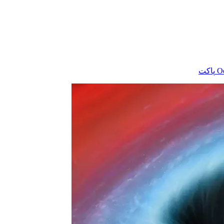
‫O
پاکت