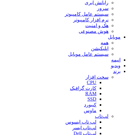
رایانش ابری
سرور
سیستم عامل کامپیوتر
نرم افزار کامپیوتر
هک و امنیت
هوش مصنوعی
موبایل
همه
اپلیکیشن
سیستم عامل موبایل
انیمه
ویدیو
برند
سخت افزار
CPU
کارت گرافیک
RAM
SSD
کیبورد
ماوس
لپ‌تاپ
لپ تاپ ایسوس
لپ‌تاپ ایسر
لپ‌تاپ Dell