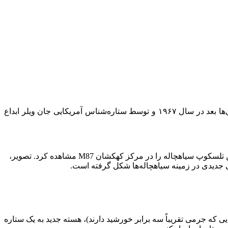
آلبرت انیشتین برای نخستین‌بار در سال ۱۹۱۶ با ارائه نظریه نسبیت عام خود، وجود سیاهچاله‌ها را پیش‌بینی کرد. اصطلاح «سیاهچاله» سال‌ها بعد در سال ۱۹۶۷ و توسط ستاره‌شناس آمریکایی جان ویلر ابداع
سپس در سال ۲۰۱۹، تلسکوپ افق رویداد (EHT) اولین تصویر ثبت‌شده از یک سیاهچاله را منتشر کرد. این تلسکوپ سیاهچاله را در مرکز کهکشان M87 مشاهده کرد. تصویر،
تی جدیدی در زمینه سیاهچاله‌ها شکل گرفته است.
که جرمی تقریباً سه برابر خورشید دارند)، هسته جدید به یک ستاره