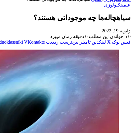
علمی
تکنولوژی
سیاهچاله‌ها چه موجوداتی هستند؟
ژانویه 19, 2022
0
5
خواندن این مطلب 6 دقیقه زمان میبرد
فیس بوک
X
لینکدین
‫تامبلر
‫پین‌ترست
‫رددیت
‫VKontakte
dnoklassniki