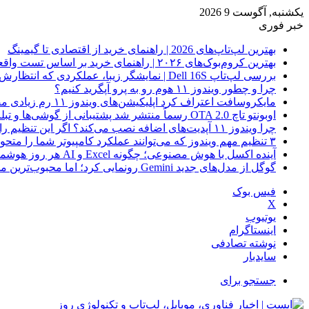
یکشنبه, آگوست 9 2026
خبر فوری
بهترین لپ‌تاپ‌های 2026 | راهنمای خرید از اقتصادی تا گیمینگ
بهترین کروم‌بوک‌های ۲۰۲۶ | راهنمای خرید بر اساس تست واقعی
بررسی لپ‌تاپ Dell 16S | نمایشگر زیبا، عملکردی که انتظارش رو نداری
چرا و چطور ویندوز ۱۱ هوم رو به پرو آپگرید کنیم؟
مایکروسافت اعتراف کرد اپلیکیشن‌های ویندوز ۱۱ رم زیادی مصرف می‌کنند؛ راه‌حل در راه است
اوبونتو تاچ OTA 2.0 رسماً منتشر شد پشتیبانی از گوشی‌ها و تبلت‌های لینوکسی بیشتر
چرا ویندوز ۱۱ آپدیت‌های اضافه نصب می‌کند؟ اگر این تنظیم را روشن کرده‌اید، مراقب باشید!
۳ تنظیم مهم ویندوز که می‌توانند عملکرد کامپیوتر شما را متحول کنند
آینده اکسل با هوش مصنوعی؛ چگونه Excel و AI هر روز هوشمندتر و نزدیک‌تر می‌شوند؟
گوگل از مدل‌های جدید Gemini رونمایی کرد؛ اما محبوب‌ترین مدل هنوز عرضه نشده است
فیس بوک
X
یوتیوب
اینستاگرام
نوشته تصادفی
سایدبار
جستجو برای