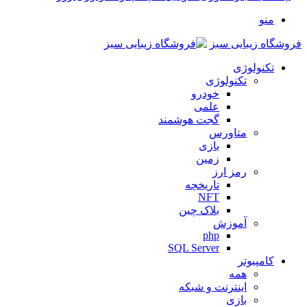
منو
فروشگاه زیبایی سبز
تکنولوژی
تکنولوژی
خودرو
علمی
گجت هوشمند
متاورس
بازی
زمین
رمز ارز
تاریخچه
NFT
بلاک چین
آموزش
php
SQL Server
کامپیوتر
همه
اینترنت و شبکه
بازی