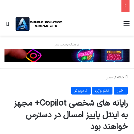
منو
جس
فروشگاه زیبایی سبز
خانه
/
اخبار
اخبار
تکنولوژی
کامپیوتر
رایانه های شخصی Copilot+ مجهز
به اینتل پاییز امسال در دسترس
خواهند بود