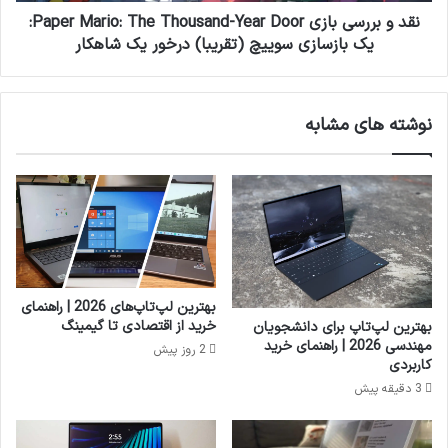
ی
ن
ب
نقد و بررسی بازی Paper Mario: The Thousand-Year Door:
خ
ا
یک بازسازی سوییچ (تقریبا) درخور یک شاهکار
و
ز
د
ی
ر
P
نوشته های مشابه
ا
a
ن
p
خ
e
و
r
د
M
ر
a
ا
r
م
i
ع
o
بهترین لپ‌تاپ‌های 2026 | راهنمای
ر
:
خرید از اقتصادی تا گیمینگ
بهترین لپ‌تاپ برای دانشجویان
ف
T
مهندسی 2026 | راهنمای خرید
2 روز پیش
ی
h
کاربردی
ک
e
3 دقیقه پیش
ر
T
د
h
ن
o