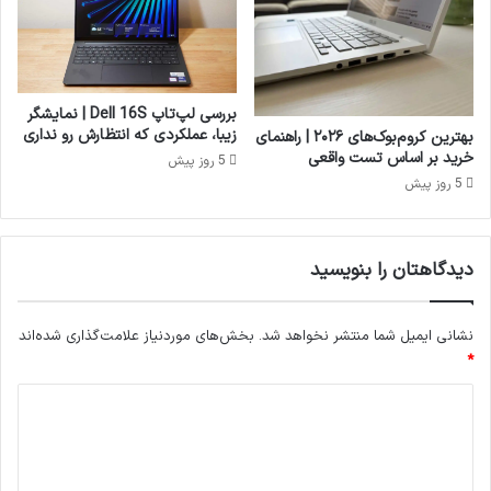
د
u
s
a
n
d
بررسی لپ‌تاپ Dell 16S | نمایشگر
-
زیبا، عملکردی که انتظارش رو نداری
بهترین کروم‌بوک‌های ۲۰۲۶ | راهنمای
Y
خرید بر اساس تست واقعی
5 روز پیش
e
5 روز پیش
a
r
D
دیدگاهتان را بنویسید
o
o
r
نشانی ایمیل شما منتشر نخواهد شد.
بخش‌های موردنیاز علامت‌گذاری شده‌اند
:
*
ی
ک
د
ب
ا
ی
ز
د
س