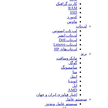
کارت گرافیک
RAM
SSD
کیبورد
ماوس
لپ‌تاپ
لپ تاپ ایسوس
لپ‌تاپ ایسر
لپ‌تاپ Dell
لپ‌تاپ Lenovo
لپ‌تاپ‌های HP
برند
مایکروسافت
گوگل
سامسونگ
متا
اینتل
انویدیا
اپل
AMD
اخبار فناوری ایران و جهان
سیستم عامل
سیستم عامل ویندوز