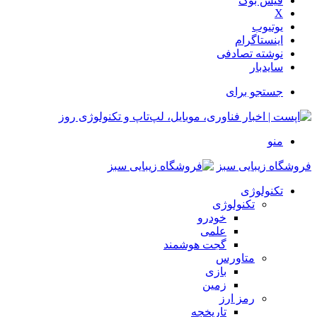
فیس بوک
X
یوتیوب
اینستاگرام
نوشته تصادفی
سایدبار
جستجو برای
منو
فروشگاه زیبایی سبز
تکنولوژی
تکنولوژی
خودرو
علمی
گجت هوشمند
متاورس
بازی
زمین
رمز ارز
تاریخچه