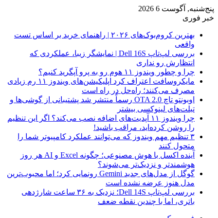
پنج‌شنبه, آگوست 6 2026
خبر فوری
بهترین کروم‌بوک‌های ۲۰۲۶ | راهنمای خرید بر اساس تست
واقعی
بررسی لپ‌تاپ Dell 16S | نمایشگر زیبا، عملکردی که
انتظارش رو نداری
چرا و چطور ویندوز ۱۱ هوم رو به پرو آپگرید کنیم؟
مایکروسافت اعتراف کرد اپلیکیشن‌های ویندوز ۱۱ رم زیادی
مصرف می‌کنند؛ راه‌حل در راه است
اوبونتو تاچ OTA 2.0 رسماً منتشر شد پشتیبانی از گوشی‌ها و
تبلت‌های لینوکسی بیشتر
چرا ویندوز ۱۱ آپدیت‌های اضافه نصب می‌کند؟ اگر این تنظیم
را روشن کرده‌اید، مراقب باشید!
۳ تنظیم مهم ویندوز که می‌توانند عملکرد کامپیوتر شما را
متحول کنند
آینده اکسل با هوش مصنوعی؛ چگونه Excel و AI هر روز
هوشمندتر و نزدیک‌تر می‌شوند؟
گوگل از مدل‌های جدید Gemini رونمایی کرد؛ اما محبوب‌ترین
مدل هنوز عرضه نشده است
بررسی لپ‌تاپ Dell 14S؛ نزدیک به ۳۶ ساعت شارژدهی
باتری، اما با چندین نقطه ضعف