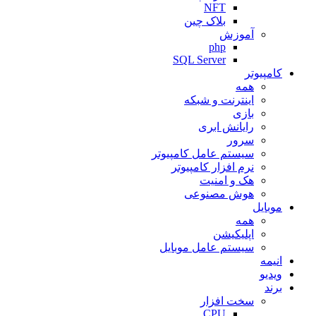
NFT
بلاک چین
آموزش
php
SQL Server
کامپیوتر
همه
اینترنت و شبکه
بازی
رایانش ابری
سرور
سیستم عامل کامپیوتر
نرم افزار کامپیوتر
هک و امنیت
هوش مصنوعی
موبایل
همه
اپلیکیشن
سیستم عامل موبایل
انیمه
ویدیو
برند
سخت افزار
CPU