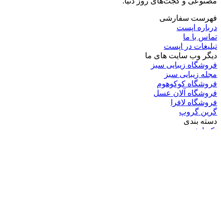
مصنوعی و گجت‌های روز دنیا.
فهرست سفارشی
درباره اپست
تماس با ما
تبلیغات در اپست
دیگر وب سایت های ما
فروشگاه زیبایی سبز
مجله زیبایی سبز
فروشگاه کوکوهوم
فروشگاه آلان عسل
فروشگاه لافرا
گرین گروپ
دسته بندی
تکنولوژی
کامپیوتر
موبایل
انیمه
ویدیو
برندهای محبوب:
مایکروسافت
اپل
گوگل