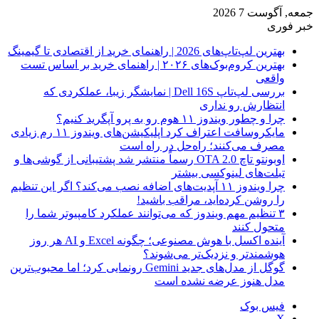
جمعه, آگوست 7 2026
خبر فوری
بهترین لپ‌تاپ‌های 2026 | راهنمای خرید از اقتصادی تا گیمینگ
بهترین کروم‌بوک‌های ۲۰۲۶ | راهنمای خرید بر اساس تست
واقعی
بررسی لپ‌تاپ Dell 16S | نمایشگر زیبا، عملکردی که
انتظارش رو نداری
چرا و چطور ویندوز ۱۱ هوم رو به پرو آپگرید کنیم؟
مایکروسافت اعتراف کرد اپلیکیشن‌های ویندوز ۱۱ رم زیادی
مصرف می‌کنند؛ راه‌حل در راه است
اوبونتو تاچ OTA 2.0 رسماً منتشر شد پشتیبانی از گوشی‌ها و
تبلت‌های لینوکسی بیشتر
چرا ویندوز ۱۱ آپدیت‌های اضافه نصب می‌کند؟ اگر این تنظیم
را روشن کرده‌اید، مراقب باشید!
۳ تنظیم مهم ویندوز که می‌توانند عملکرد کامپیوتر شما را
متحول کنند
آینده اکسل با هوش مصنوعی؛ چگونه Excel و AI هر روز
هوشمندتر و نزدیک‌تر می‌شوند؟
گوگل از مدل‌های جدید Gemini رونمایی کرد؛ اما محبوب‌ترین
مدل هنوز عرضه نشده است
فیس بوک
X