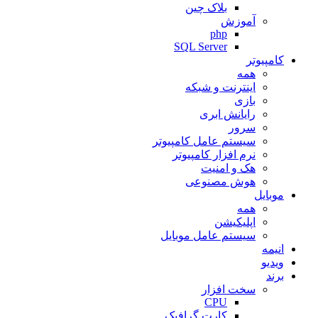
بلاک چین
آموزش
php
SQL Server
کامپیوتر
همه
اینترنت و شبکه
بازی
رایانش ابری
سرور
سیستم عامل کامپیوتر
نرم افزار کامپیوتر
هک و امنیت
هوش مصنوعی
موبایل
همه
اپلیکیشن
سیستم عامل موبایل
انیمه
ویدیو
برند
سخت افزار
CPU
کارت گرافیک