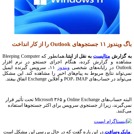
باگ ویندوز ۱۱ جستجو‌های Outlook را از کار انداخت
به گزارش
متااپست
به نقل از ايتنا
،همانطور که Bleeping Computer
مشاهده و گزارش کرده، هنگام اجرای جستجو در نرم افزار
Outlook در رایانه‌های شخصی
ویندوز
۱۱، سرویس گیرنده ایمیل
نمی‌تواند نتایج مربوط به پیام‌های اخیر را مشاهده کند. این مشکل
می‌تواند در حساب‌های POP، IMAP و آفلاین Exchange اتفاق بیفتد.
البته حساب‌های Online Exchange و Microsoft ۳۶۵ تحت تأثیر قرار
نمی‌گیرند، زیرا از جستجوی سرویس برای اکثر جستجو‌ها استفاده
می‌کنند.
مایکروسافت
در این باره گفت که در حال بررسی این مشکل است