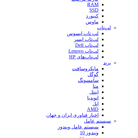
RAM
SSD
کیبورد
ماوس
لپ‌تاپ
لپ تاپ ایسوس
لپ‌تاپ ایسر
لپ‌تاپ Dell
لپ‌تاپ Lenovo
لپ‌تاپ‌های HP
برند
مایکروسافت
گوگل
سامسونگ
متا
اینتل
انویدیا
اپل
AMD
اخبار فناوری ایران و جهان
سیستم عامل
سیستم عامل ویندوز
ویندوز 10