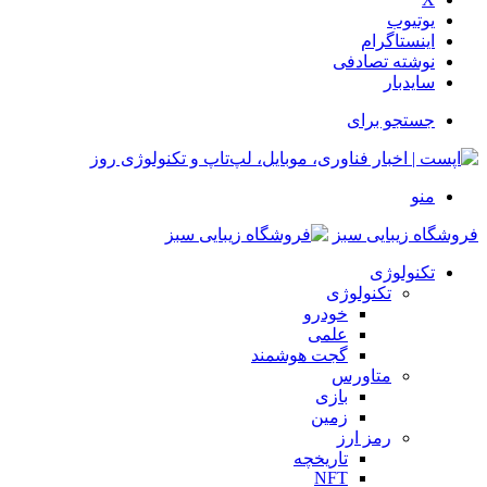
یوتیوب
اینستاگرام
نوشته تصادفی
سایدبار
جستجو برای
منو
فروشگاه زیبایی سبز
تکنولوژی
تکنولوژی
خودرو
علمی
گجت هوشمند
متاورس
بازی
زمین
رمز ارز
تاریخچه
NFT