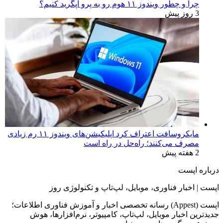
چرا و چطور ویندوز ۱۱ هوم رو به پرو آپگرید کنیم؟
3 روز پیش
مایکروسافت اعتراف کرد اپلیکیشن‌های ویندوز ۱۱ رم زیادی
مصرف می‌کنند؛ راه‌حل در راه است
2 هفته پیش
درباره اپست
اپست | اخبار فناوری، موبایل، لپ‌تاپ و تکنولوژی روز
اپست (Appest) رسانه تخصصی اخبار و آموزش فناوری اطلاعات؛
جدیدترین اخبار موبایل، لپ‌تاپ، کامپیوتر، نرم‌افزارها، هوش