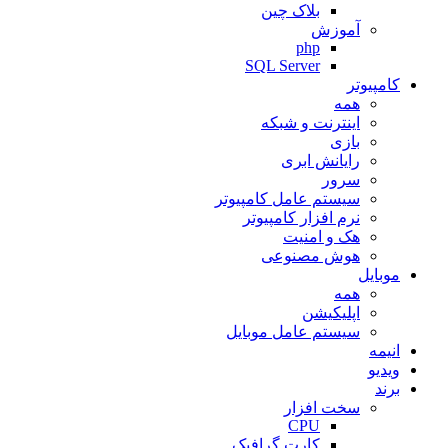
بلاک چین
آموزش
php
SQL Server
کامپیوتر
همه
اینترنت و شبکه
بازی
رایانش ابری
سرور
سیستم عامل کامپیوتر
نرم افزار کامپیوتر
هک و امنیت
هوش مصنوعی
موبایل
همه
اپلیکیشن
سیستم عامل موبایل
انیمه
ویدیو
برند
سخت افزار
CPU
کارت گرافیک