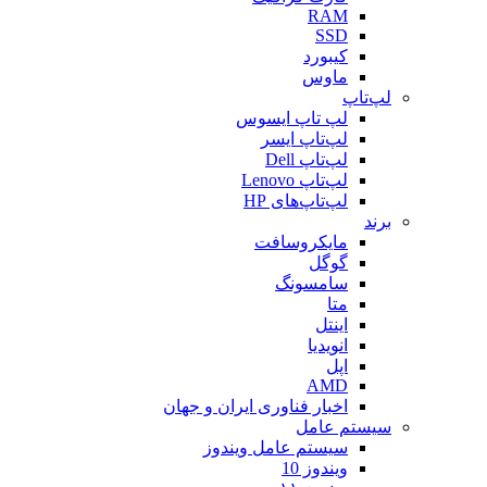
RAM
SSD
کیبورد
ماوس
لپ‌تاپ
لپ تاپ ایسوس
لپ‌تاپ ایسر
لپ‌تاپ Dell
لپ‌تاپ Lenovo
لپ‌تاپ‌های HP
برند
مایکروسافت
گوگل
سامسونگ
متا
اینتل
انویدیا
اپل
AMD
اخبار فناوری ایران و جهان
سیستم عامل
سیستم عامل ویندوز
ویندوز 10