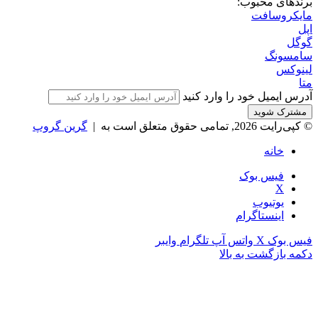
مایکروسافت اعتراف کرد اپلیکیشن‌های ویندوز ۱۱ رم زیادی
مصرف می‌کنند؛ راه‌حل در راه است
2 هفته پیش
درباره اپست
اپست | اخبار فناوری، موبایل، لپ‌تاپ و تکنولوژی روز
اپست (Appest) رسانه تخصصی اخبار و آموزش فناوری اطلاعات؛
جدیدترین اخبار موبایل، لپ‌تاپ، کامپیوتر، نرم‌افزارها، هوش
مصنوعی و گجت‌های روز دنیا.
فهرست سفارشی
درباره اپست
تماس با ما
تبلیغات در اپست
دیگر وب سایت های ما
فروشگاه زیبایی سبز
مجله زیبایی سبز
فروشگاه کوکوهوم