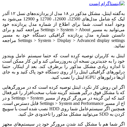
به‌گفته اینتل، مشکل مذکور در ۱۸ مدل از پردازنده‌های نسل ۱۲ آلدر
لیک که شامل مدل‌های 12500، 12600، 12700 و 12900 می‌شود‌ به
وجود آمده است. شما برای اطلاع از شماره مدل پردازنده خود
می‌توانید‌ به مسیر Settings > System > About مراجعه کنید و برای
دانستن شماره مدل پردازنده گرافیکی دستگاه خود به مسیر
Settings > System > Display > Advanced display settings مراجعه
نمائید. ‌
اینتل به کاربران توصیه کرده است که حتما سیستم عامل ویندوز
خود را به جدیدترین نسخه آن به‌روزرسانی کند و این کار ممکن است
تا اندازه زیادی مشکل مذکور را برطرف کند. بعد از اینکار، حتما
درایورهای گرافیکی اینتل را از روی دستگاه خود پاک کنید و به جای
آن‌ها درایورهای iGPU اینتل را نصب کنید.
اگر این روش کار نکرد، اینتل توصیه کرده است که در مرورگرهایی
که با مشکل فوق درگیر هستند گزینه شتاب‌ سخت‌افزار را غیرفعال
کنید که این گزینه در مرورگر کروم از مسیر Settings > System و در
اج از مسیر Settings > System and Performance قابل دسترس است.
همچنین اگر سیستم‌عامل شما روی HDD نصب شده است با سوییچ
کردن به SDD می‌توانید مشکل مذکور را تاحدودی حل کنید.
اگر شما هم با مشکل کند شدن مرورگر خود در سیستم‌های مجهز