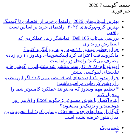
جمعه, آگوست 7 2026
خبر فوری
بهترین لپ‌تاپ‌های 2026 | راهنمای خرید از اقتصادی تا گیمینگ
بهترین کروم‌بوک‌های ۲۰۲۶ | راهنمای خرید بر اساس تست
واقعی
بررسی لپ‌تاپ Dell 16S | نمایشگر زیبا، عملکردی که
انتظارش رو نداری
چرا و چطور ویندوز ۱۱ هوم رو به پرو آپگرید کنیم؟
مایکروسافت اعتراف کرد اپلیکیشن‌های ویندوز ۱۱ رم زیادی
مصرف می‌کنند؛ راه‌حل در راه است
اوبونتو تاچ OTA 2.0 رسماً منتشر شد پشتیبانی از گوشی‌ها و
تبلت‌های لینوکسی بیشتر
چرا ویندوز ۱۱ آپدیت‌های اضافه نصب می‌کند؟ اگر این تنظیم
را روشن کرده‌اید، مراقب باشید!
۳ تنظیم مهم ویندوز که می‌توانند عملکرد کامپیوتر شما را
متحول کنند
آینده اکسل با هوش مصنوعی؛ چگونه Excel و AI هر روز
هوشمندتر و نزدیک‌تر می‌شوند؟
گوگل از مدل‌های جدید Gemini رونمایی کرد؛ اما محبوب‌ترین
مدل هنوز عرضه نشده است
فیس بوک
X