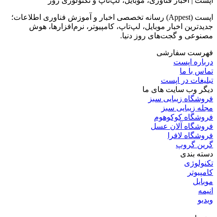
بررسی لپ‌تاپ Dell 16S | نمایشگر زیبا، عملکردی که
انتظارش رو نداری
3 روز پیش
چرا و چطور ویندوز ۱۱ هوم رو به پرو آپگرید کنیم؟
3 روز پیش