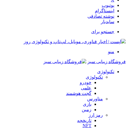
یوتیوب
اینستاگرام
نوشته تصادفی
سایدبار
جستجو برای
منو
فروشگاه زیبایی سبز
تکنولوژی
تکنولوژی
خودرو
علمی
گجت هوشمند
متاورس
بازی
زمین
رمز ارز
تاریخچه
NFT