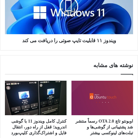
د
گ
د
و
و
ی
ز
ی
۱
م
۱
ب
ق
ی
ا
ویندوز ۱۱ قابلیت تایپ صوتی را دریافت می کند
ت
ب
ک
ل
و
ی
نوشته های مشابه
ی
ت
ن
ت
د
ا
ا
ی
ر
پ
ی
ص
م
و
!
ت
ی
اوبونتو تاچ OTA 2.0 رسماً منتشر
کنترل کامل ویندوز 11 با گوشی
ر
شد پشتیبانی از گوشی‌ها و
اندروید؛ قفل از راه دور، انتقال
ا
تبلت‌های لینوکسی بیشتر
فایل و اشتراک‌گذاری کلیپ‌بورد
د