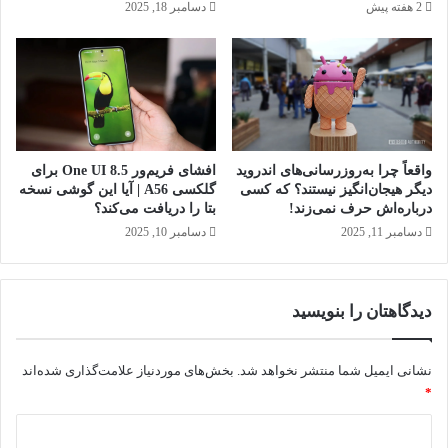
2 هفته پیش
دسامبر 18, 2025
ر
ی
ا
ف
ت
م
ی
ک
واقعاً چرا به‌روزرسانی‌های اندروید
افشای فریم‌ور One UI 8.5 برای
ن
دیگر هیجان‌انگیز نیستند؟ که کسی
گلکسی A56 | آیا این گوشی نسخه
د
درباره‌اش حرف نمی‌زند!
بتا را دریافت می‌کند؟
دسامبر 11, 2025
دسامبر 10, 2025
دیدگاهتان را بنویسید
نشانی ایمیل شما منتشر نخواهد شد.
بخش‌های موردنیاز علامت‌گذاری شده‌اند
*
د